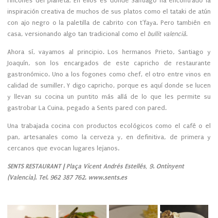
rincones del planeta. En ellos es donde Santiago ha encontrado la
inspiración creativa de muchos de sus platos como el tataki de atún
con ajo negro o la paletilla de cabrito con t’faya. Pero también en
casa, versionando algo tan tradicional como el
bullit valencià
.
Ahora sí, vayamos al principio. Los hermanos Prieto, Santiago y
Joaquín, son los encargados de este capricho de restaurante
gastronómico. Uno a los fogones como chef, el otro entre vinos en
calidad de sumiller. Y digo capricho, porque es aquí donde se lucen
y llevan su cocina un puntito más allá de lo que les permite su
gastrobar La Cuina, pegado a Sents pared con pared.
Una trabajada cocina con productos ecológicos como el café o el
pan, artesanales como la cerveza y, en definitiva, de primera y
cercanos que evocan lugares lejanos.
SENTS RESTAURANT | Plaça Vicent Andrés Estellés, 9. Ontinyent
(Valencia). Tel. 962 387 762. www.sents.es