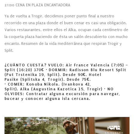
21:00 CENA EN PLAZA ENCANTADORA
Ya de vuelta a Trogir, decidimos poner punto final a nuestro
recorrido en una plaza donde el buen cenar es casi una obligación.
Varios restaurantes, entre ellos el Alka, ocupan cada centímetro de
la coqueta plaza haciendo de ésta un salón descubierto con mucho
encanto. Resumen de la vida mediterránea que respiran Trogir y
Split.
¿CUÁNTO CUESTA?
VUELO
:
Air France
Valencia (7:05) –
Split (16:20) 370€ ·
DORMIR
:
Radisson Blu Resort Split
(
Put Trstenika 19, Split). Desde 90€
. Hotel
Pasike
(Splitska 4, Trogir). Desde 75€.
·
COMER
:
Konoba Nikola
. (Ivankova 42,
Split).
Alka
(Augustina Kazotica 15, Trogir) ·
NO
OLVIDES:
Contratar alguna excursión para navegar,
bucear y conocer alguna isla cercana.