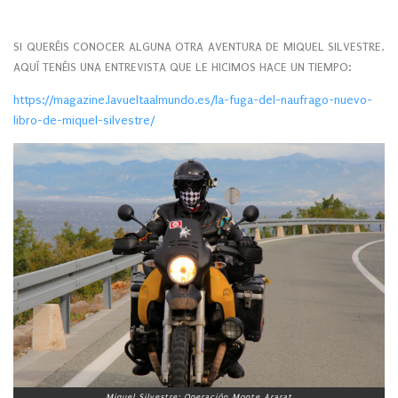
SI QUERÉIS CONOCER ALGUNA OTRA AVENTURA DE MIQUEL SILVESTRE,
AQUÍ TENÉIS UNA ENTREVISTA QUE LE HICIMOS HACE UN TIEMPO:
https://magazine.lavueltaalmundo.es/la-fuga-del-naufrago-nuevo-
libro-de-miquel-silvestre/
Miquel Silvestre: Operación Monte Ararat