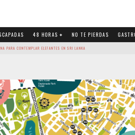
SCAPADAS
48 HORAS
NO TE PIERDAS
GASTR
INA PARA CONTEMPLAR ELEFANTES EN SRI LANKA
ECORRIDO IMPRESCINDIBLE POR LA VIBRANTE CAPITAL DE SRI LANKA
TO DE ESPAÑA
UN BAÑO ENTRE VOLCANES Y SELVA
: LA AVENTURA QUE CONVIERTE A THODDOO EN UN PARAÍSO BAJO EL AGUA