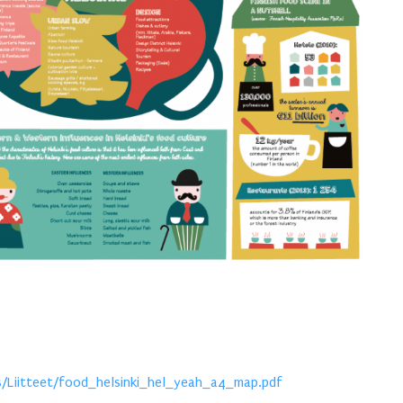
files/Liitteet/food_helsinki_hel_yeah_a4_map.pdf