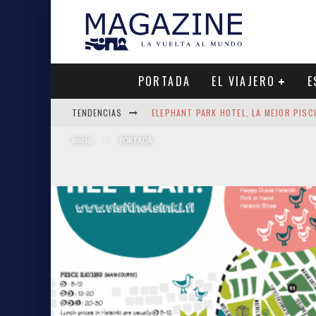
PORTADA
EL VIAJERO
E
TENDENCIAS
ELEPHANT PARK HOTEL, LA MEJOR PISC
QUÉ VER EN COLOMBO EN UN DÍA: EL R
Inicio
PORTADA
EL CRANC DE ALTEA, MEJOR CHIRINGUI
LAS AGUAS TERMALES DE COSTA RICA: 
SNORKEL CON TIBURONES EN MALDIVAS