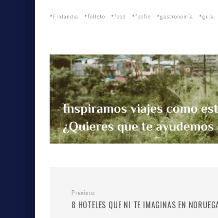
Finlandia
folleto
food
foofie
gastronomía
guía
Previous
8 HOTELES QUE NI TE IMAGINAS EN NORUEG