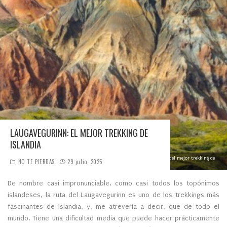
LAUGAVEGURINN: EL MEJOR TREKKING DE
ISLANDIA
Las coloridas montañas del interior de Islandia son uno de los atractivos del mejor trekking de
NO TE PIERDAS
29 julio, 2025
Islandia.
De nombre casi impronunciable, como casi todos los topónimos
islandeses, la ruta del Laugavegurinn es uno de los trekkings más
fascinantes de Islandia, y, me atrevería a decir, que de todo el
mundo. Tiene una dificultad media que puede hacer prácticamente