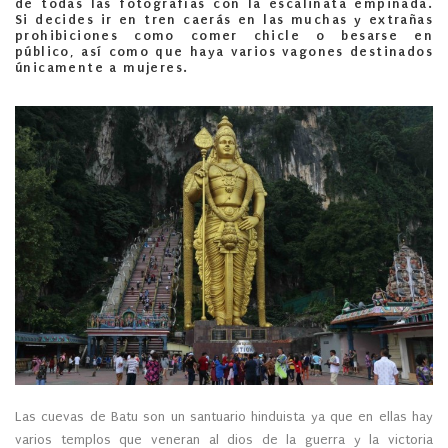
de todas las fotografías con la escalinata empinada.
Si decides ir en tren caerás en las muchas y
extrañas
prohibiciones como comer chicle o besarse en
público
, así como que haya varios vagones destinados
únicamente a mujeres.
Las cuevas de Batu son un santuario hinduista ya que en ellas hay
varios templos que veneran al dios de la guerra y la victoria