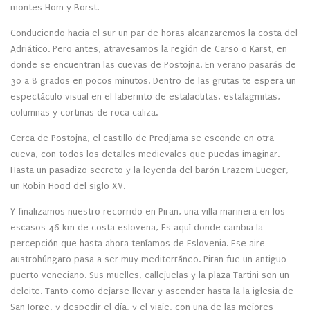
montes Hom y Borst.
Conduciendo hacia el sur un par de horas alcanzaremos la costa del
Adriático. Pero antes, atravesamos la región de Carso o Karst, en
donde se encuentran las cuevas de Postojna. En verano pasarás de
30 a 8 grados en pocos minutos. Dentro de las grutas te espera un
espectáculo visual en el laberinto de estalactitas, estalagmitas,
columnas y cortinas de roca caliza.
Cerca de Postojna, el castillo de Predjama se esconde en otra
cueva, con todos los detalles medievales que puedas imaginar.
Hasta un pasadizo secreto y la leyenda del barón Erazem Lueger,
un Robin Hood del siglo XV.
Y finalizamos nuestro recorrido en Piran, una villa marinera en los
escasos 46 km de costa eslovena, Es aquí donde cambia la
percepción que hasta ahora teníamos de Eslovenia. Ese aire
austrohúngaro pasa a ser muy mediterráneo. Piran fue un antiguo
puerto veneciano. Sus muelles, callejuelas y la plaza Tartini son un
deleite. Tanto como dejarse llevar y ascender hasta la la iglesia de
San Jorge, y despedir el día, y el viaje, con una de las mejores