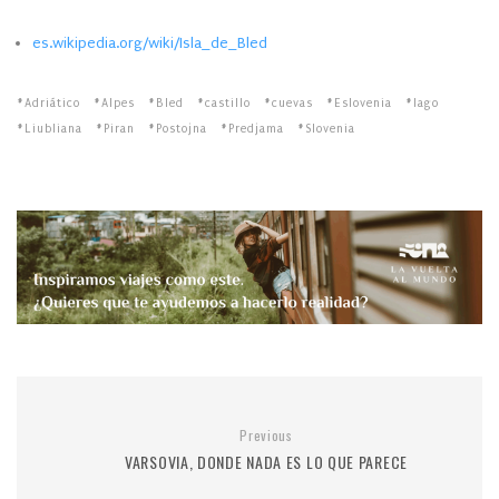
es.wikipedia.org/wiki/Isla_de_Bled
Adriático
Alpes
Bled
castillo
cuevas
Eslovenia
lago
Liubliana
Piran
Postojna
Predjama
Slovenia
Previous
VARSOVIA, DONDE NADA ES LO QUE PARECE