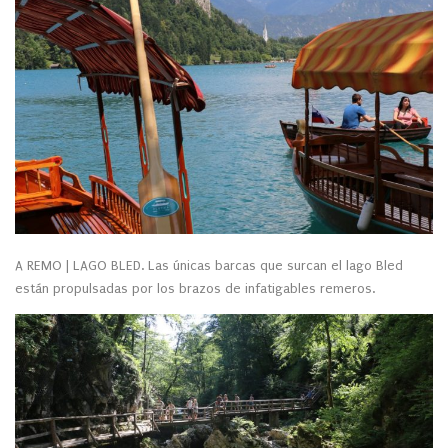
A REMO | LAGO BLED. Las únicas barcas que surcan el lago Bled
están propulsadas por los brazos de infatigables remeros.