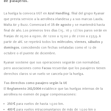
de pasajeros.
La huelga la convoca UGT en
Azul Handling
, filial del grupo Ryanair
que presta servicio a la aerolínea irlandesa y a sus marcas Lauda,
Malta Air y Buzz. Comenzará el
15 de agosto
y se mantendrá hasta
final de año. Los primeros tres días (15, 16 y 17) los paros serán en
franjas de 05:00 a 09:00, de 12:00 a 15:00 y de 21:00 a 23:59. A
partir de ahí, se repetirá todos los
miércoles, viernes, sábados y
domingos
, coincidiendo con fechas señaladas como el 12 de
octubre o el puente de diciembre.
Ryanair sostiene que sus operaciones seguirán con normalidad,
pero asociaciones como
Facua
recuerdan que los pasajeros tienen
derechos claros si un vuelo se cancela por la huelga.
Tus derechos como pasajero según la UE
El
Reglamento 261/2004
establece que las huelgas internas de la
aerolínea no eximen de pagar compensaciones:
250 €
para vuelos de hasta 1.500 km.
400 €
para vuelos intracomunitarios de más de 1.500 km o