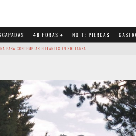
SCAPADAS
48 HORAS
NO TE PIERDAS
GASTR
INA PARA CONTEMPLAR ELEFANTES EN SRI LANKA
ECORRIDO IMPRESCINDIBLE POR LA VIBRANTE CAPITAL DE SRI LANKA
TO DE ESPAÑA
UN BAÑO ENTRE VOLCANES Y SELVA
: LA AVENTURA QUE CONVIERTE A THODDOO EN UN PARAÍSO BAJO EL AGUA