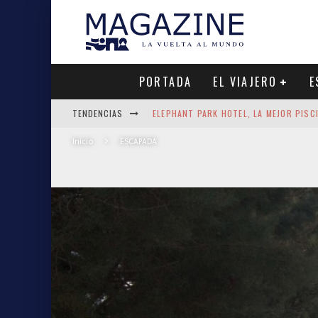
PORTADA
EL VIAJERO
E
ELEPHANT PARK HOTEL, LA MEJOR PISC
TENDENCIAS
QUÉ VER EN COLOMBO EN UN DÍA: EL R
Inicio
ESCAPADA
EL CRANC DE ALTEA, MEJOR CHIRINGUI
LAS AGUAS TERMALES DE COSTA RICA: 
SNORKEL CON TIBURONES EN MALDIVAS