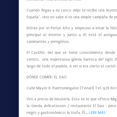
Cuando llegas a su casco viejo te recibe una leyen
España”. Uno no sabe si es una simple campaña de pu
Entras por el Portal Alto y empiezas a intuir la hi
principal al interior y junto a él está el antig
caminantes y peregrinos.
El Castillo, del que se tiene conocimiento desde
centro, una majestuosa iglesia barroca del siglo XV
largo de todo el pueblo. A ver si era cierto el cartel.
DÓNDE COMER: EL DAO
Calle Mayor 8. Puertomingalvo (Teruel) Tel. 978 80
Oro a precio de bisutería. Esto es lo que ofrece Mi
la tienda delicatessen / restaurante El Dao , per
negro y gastronómico: la trufa. Él…
LEER MÁS