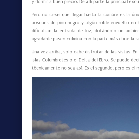
y dormir a buen precio. De allí parte la principal exc
Pero no creas que llegar hasta la cumbre es la ún
bosques de pino negro y algún roble envuelto en 
dificultan la entrada de luz, dotándolo un ambien
agradable paseo culmina con la parte más dura: la s
Una vez arriba, solo cabe disfrutar de las vistas. E
islas Columbretes o el Delta del Ebro. Se puede de
técnicamente no sea así. Es el segundo, pero es el m