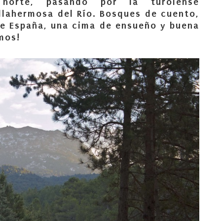
 norte, pasando por la turolense
llahermosa del Río. Bosques de cuento,
de España, una cima de ensueño y buena
mos!