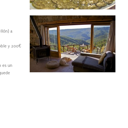
llón) a
oble y 200€
o es un
 quede