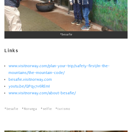
#besafie
Links
www.visitnorway.com/plan-your-trip/safety-first/in-the-
mountains/the-mountain-code/
besafie.visitnorway.com
youtu.be/QPqy7v6REmI
www.visitnorway.com/about-besafie/
besafie
Noruega
selfie
turismo