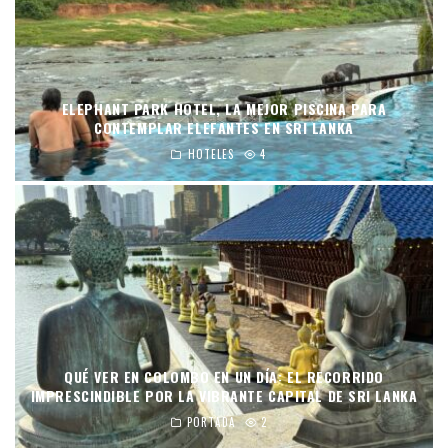
ELEPHANT PARK HOTEL, LA MEJOR PISCINA PARA
CONTEMPLAR ELEFANTES EN SRI LANKA
HOTELES
4
QUÉ VER EN COLOMBO EN UN DÍA: EL RECORRIDO
IMPRESCINDIBLE POR LA VIBRANTE CAPITAL DE SRI LANKA
PORTADA
2