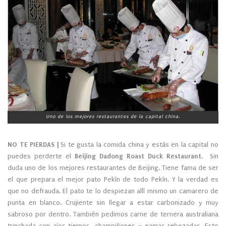
Uno de los mejores restaurantes de la capital china.
NO TE PIERDAS |
Si te gusta la comida china y estás en la capital no
puedes perderte el
Beijing Dadong Roast Duck Restaurant
. Sin
duda uno de los mejores restaurantes de Beijing. Tiene fama de ser
el que prepara el mejor pato Pekín de todo Pekín. Y la verdad es
que no defrauda. El pato te lo despiezan allí mismo un camarero de
punta en blanco. Crujiente sin llegar a estar carbonizado y muy
sabroso por dentro. También pedimos carne de ternera australiana
trinchada con ajos tiernos, champiñones y gamas rebozadas. Esto