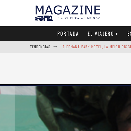
PORTADA
EL VIAJERO
E
TENDENCIAS
ELEPHANT PARK HOTEL, LA MEJOR PISC
QUÉ VER EN COLOMBO EN UN DÍA: EL R
EL CRANC DE ALTEA, MEJOR CHIRINGUI
LAS AGUAS TERMALES DE COSTA RICA: 
SNORKEL CON TIBURONES EN MALDIVAS