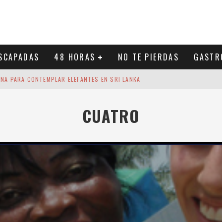
SCAPADAS
48 HORAS
NO TE PIERDAS
GASTR
INA PARA CONTEMPLAR ELEFANTES EN SRI LANKA
ECORRIDO IMPRESCINDIBLE POR LA VIBRANTE CAPITAL DE SRI LANKA
CUATRO
TO DE ESPAÑA
UN BAÑO ENTRE VOLCANES Y SELVA
: LA AVENTURA QUE CONVIERTE A THODDOO EN UN PARAÍSO BAJO EL AGUA