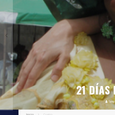
21 DÍAS
lavu
Inicio
Cuatro